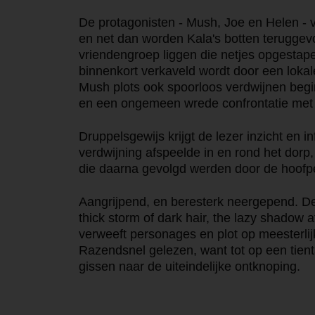
De protagonisten - Mush, Joe en Helen - v
en net dan worden Kala's botten terugge
vriendengroep liggen die netjes opgestap
binnenkort verkaveld wordt door een loka
Mush plots ook spoorloos verdwijnen begi
en een ongemeen wrede confrontatie met 
Druppelsgewijs krijgt de lezer inzicht en i
verdwijning afspeelde in en rond het dor
die daarna gevolgd werden door de hoof
Aangrijpend, en beresterk neergepend. De
thick storm of dark hair, the lazy shadow
verweeft personages en plot op meesterlij
Razendsnel gelezen, want tot op een tienta
gissen naar de uiteindelijke ontknoping.