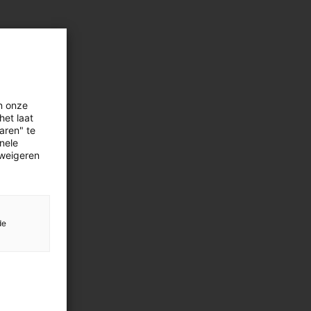
n onze
het laat
aren" te
onele
 weigeren
de