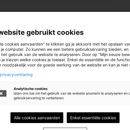
eners hangt samen rond in een klein stadje in
website gebruikt cookies
mist.
lle cookies aanvaarden" te klikken ga je akkoord met het opslaan va
 je computer. Zo kunnen we een betere gebruikservaring bieden, en 
 het gebruik van de website te analyseren. Door op "Mijn keuze bew
 je kiezen welke cookies je toelaat. Enkel de essentiële en de functi
jn noodzakelijk voor de goede werking van de website en kan je niet
OUDT
when you turn the last page and feel a little as if
privacyverklaring
ney
Analytische cookies
laten ons toe om het gebruik van de website anoniem te analyseren en 
gebruikservaring te verbeteren.
Alle cookies aanvaarden
Enkel essentiële cookies