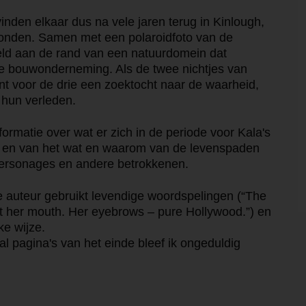
inden elkaar dus na vele jaren terug in Kinlough,
vonden. Samen met een polaroidfoto van de
eld aan de rand van een natuurdomein dat
le bouwonderneming. Als de twee nichtjes van
nt voor de drie een zoektocht naar de waarheid,
hun verleden.
nformatie over wat er zich in de periode voor Kala's
p, en van het wat en waarom van de levenspaden
personages en andere betrokkenen.
 auteur gebruikt levendige woordspelingen (“The
 at her mouth. Her eyebrows – pure Hollywood.”) en
ke wijze.
l pagina's van het einde bleef ik ongeduldig