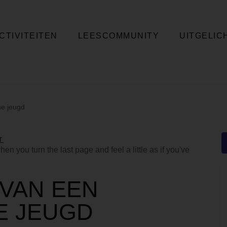
CTIVITEITEN
LEESCOMMUNITY
UITGELIC
he jeugd
T
 you turn the last page and feel a little as if you've
 VAN EEN
E JEUGD