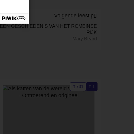
Volgende leestip
 EEN GESCHIEDENIS VAN HET ROMEINSE
RIJK
Mary Beard
731
1