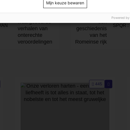
Mijn keuze bewaren
Powered by
VAN
SPQR :
445