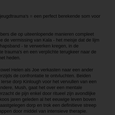
 + jeugdtrauma's = een perfect berekende som voor
bers die op uiteenlopende manieren compleet
 de vermissing van Kala - het meisje dat de lijm
hapsband - te verwerken kregen, in de
e trauma's en een verplichte terugkeer naar de
 het heden.
 zowel Helen als Joe verkasten naar een ander
rzijds de confrontatie te ontvluchten. Beiden
Ierse dorp Kinlough voor het vervullen van een
 andere, Mush, gaat het over een mentale
erzacht de pijn enkel door ritueel zijn avondlijke
rkoos jaren geleden al het eeuwige leven boven
naastgelegen dorp en trok een definitieve streep
appen door middel van intensieve therapie.