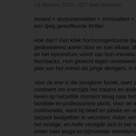
14 oktober 2025 - 327 keer bekeken
Ierland + dorpsmentaliteit + criminaliteit
een lijvig gestoffeerde thriller.
Hoe dan? Een kliek hormoongestuurde pu
geobsedeerd waren door en met elkaar, die
en het epicentrum vormt van hun vriendsc
flashbacks. Hun gevecht tegen onverwerkt
plek van het onheil als jonge dertigers, in
Voor de ene is die terugkeer fysiek, want
continent om enerzijds het trauma en ande
keren op hetzelfde moment terug naar het 
familiale en professionele plicht. Voor de
confrontatie, want hij bleef ter plekke en v
sixpack budgetbier te verzetten. Aidan ve
het eindige, en Aoife vestigde zich in het 
onder haar jeugd en bijhorende vriendsch