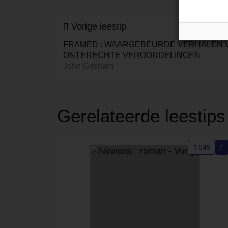
Vorige leestip
FRAMED : WAARGEBEURDE VERHALEN 
ONTERECHTE VEROORDELINGEN
John Grisham
Gerelateerde leestips
649